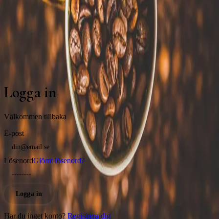
Mitt kaffe
Topplista
Utforska
Rosterier
Logga in
Registrera
Topplista
Utforska
Rosterier
Logga in
Registrera
Livet är för kort för dåligt kaffe.
Logga in
Välkommen tillbaka
E-post
Lösenord
Glömt lösenord?
Logga in
Har du inget konto?
Registrera dig