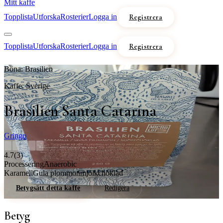
Mitt kaffe
Topplista
Utforska
Rosterier
Logga in
Registrera
Topplista
Utforska
Rosterier
Logga in
Registrera
Böna:
Brasilien
Kaffe:
Sverige
Brasilien Santa Catarina
Gringo
4.7
(
3
)
Processering
Anaerobic
Karamell
Gula plommon
mjölkchoklad
Betygsätt detta kaffe
Redigera
Betyg