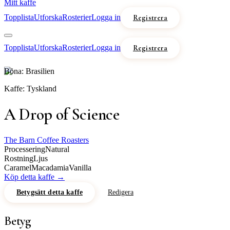
Mitt kaffe
Topplista
Utforska
Rosterier
Logga in
Registrera
Topplista
Utforska
Rosterier
Logga in
Registrera
Böna:
Brasilien
Kaffe:
Tyskland
A Drop of Science
The Barn Coffee Roasters
Processering
Natural
Rostning
Ljus
Caramel
Macadamia
Vanilla
Köp detta kaffe →
Betygsätt detta kaffe
Redigera
Betyg