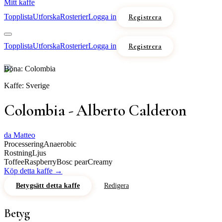
Mitt kaffe
Topplista
Utforska
Rosterier
Logga in
Registrera
Topplista
Utforska
Rosterier
Logga in
Registrera
Böna:
Colombia
Kaffe:
Sverige
Colombia - Alberto Calderon
da Matteo
Processering
Anaerobic
Rostning
Ljus
Toffee
Raspberry
Bosc pear
Creamy
Köp detta kaffe →
Betygsätt detta kaffe
Redigera
Betyg